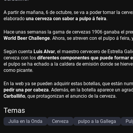
A partir de mañana, 6 de octubre, se va a poder tomar la cervez
elaborado
una cerveza con sabor a pulpo á feira
.
Hace unas semanas la gama de cervezas 1906 ganaba el premio
World Beer Challenge
. Ahora, se atreven con el pulpo á feira
Según cuenta
Luis Alvar
, el maestro cervecero de Estrella Ga
cerveza con los
diferentes componentes que puede formar e
el pulpo se ha echado a la caldera de emisión donde se hierve 
como picante.
En la web ya se pueden adquirir estas botellas, que están num
pedir una por cabeza
. Además, en la botella aparece un agra
Carballiño
, que protagonizan el anuncio de la cerveza.
Temas
Julia en la Onda
Cerveza
pulpo a la Gallega
Pul