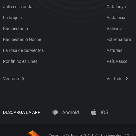
Julia en la onda
Catalunya
La brújula
Andalucía
Radioestadio
Valencia
Radioestadio Noche
Extremadura
La rosa de los vientos
Asturias
Por fin no es lunes
País Vasco
Ver todo
Ver todo
Android
iOS
DESCARGA LA APP
Copyright © Uniprex, S.A.U., C/ Fuerteventura 12