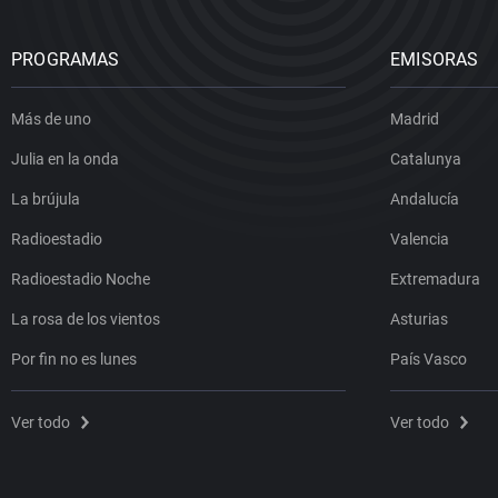
PROGRAMAS
EMISORAS
Más de uno
Madrid
Julia en la onda
Catalunya
La brújula
Andalucía
Radioestadio
Valencia
Radioestadio Noche
Extremadura
La rosa de los vientos
Asturias
Por fin no es lunes
País Vasco
Ver todo
Ver todo