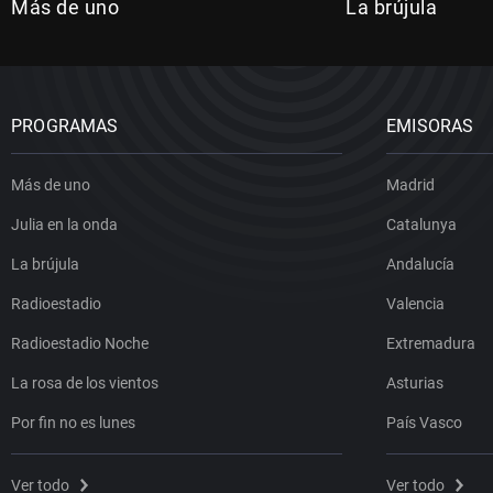
Más de uno
La brújula
PROGRAMAS
EMISORAS
Más de uno
Madrid
Julia en la onda
Catalunya
La brújula
Andalucía
Radioestadio
Valencia
Radioestadio Noche
Extremadura
La rosa de los vientos
Asturias
Por fin no es lunes
País Vasco
Ver todo
Ver todo