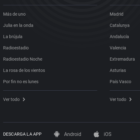
Más de uno
Madrid
Julia en la onda
Catalunya
La brújula
Andalucía
Radioestadio
Valencia
Radioestadio Noche
Extremadura
La rosa de los vientos
Asturias
Por fin no es lunes
País Vasco
Ver todo
Ver todo
Android
iOS
DESCARGA LA APP