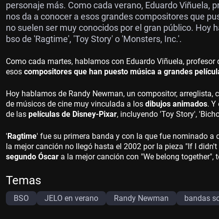
personaje más. Como cada verano, Eduardo Viñuela, pr
nos da a conocer a esos grandes compositores que pusi
no suelen ser muy conocidos por el gran público. Hoy
bso de 'Ragtime', 'Toy Story' o 'Monsters, Inc.'.
Como cada martes, hablamos con Eduardo Viñuela, profesor d
esos
compositores que han puesto música a grandes películ
Hoy hablamos de Randy Newman, un compositor, arreglista, c
de músicos de cine muy vinculada a los
dibujos animados
. Y
de las
películas de Disney-Pixar
, incluyendo 'Toy Story', 'Bichos
'
Ragtime
' fue su primera banda y con la que fue nominado a 
la mejor canción no llegó hasta el 2002 por la pieza "If I didn't
segundo Óscar
a la mejor canción con "We belong together", 
Temas
BSO
JELO en verano
Randy Newman
bandas s