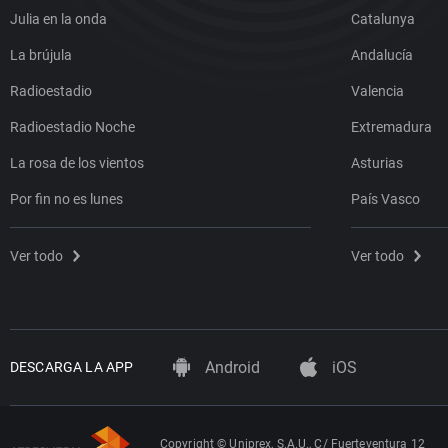
Julia en la onda
Catalunya
La brújula
Andalucía
Radioestadio
Valencia
Radioestadio Noche
Extremadura
La rosa de los vientos
Asturias
Por fin no es lunes
País Vasco
Ver todo
Ver todo
Android
iOS
DESCARGA LA APP
Copyright © Uniprex, S.A.U., C/ Fuerteventura 12