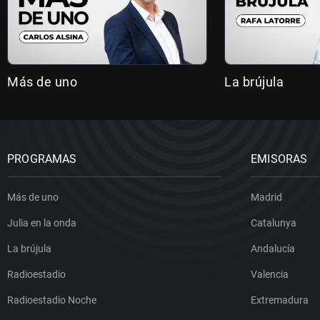
Más de uno
La brújula
PROGRAMAS
EMISORAS
Más de uno
Madrid
Julia en la onda
Catalunya
La brújula
Andalucía
Radioestadio
Valencia
Radioestadio Noche
Extremadura