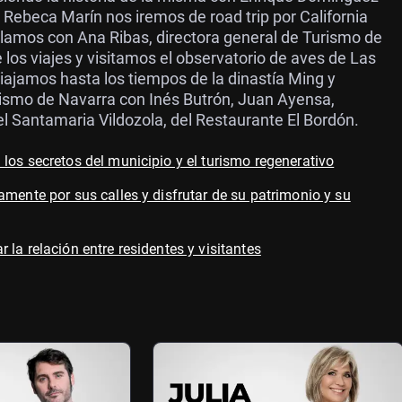
Rebeca Marín nos iremos de road trip por California
lamos con Ana Ribas, directora general de Turismo de
 los viajes y visitamos el observatorio de aves de Las
ajamos hasta los tiempos de la dinastía Ming y
ismo de Navarra con Inés Butrón, Juan Ayensa,
 Santamaria Vildozola, del Restaurante El Bordón.
los secretos del municipio y el turismo regenerativo
amente por sus calles y disfrutar de su patrimonio y su
la relación entre residentes y visitantes