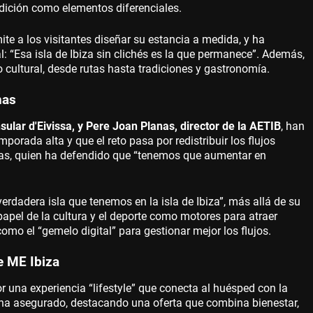
adición como elementos diferenciales.
te a los visitantes diseñar su estancia a medida, y ha
cal: “Esa isla de Ibiza sin clichés es la que permanece”. Además,
io cultural, desde rutas hasta tradiciones y gastronomía.
nas
sular d'Eivissa, y Pere Joan Planas, director de la AETIB
, han
porada alta y que el reto pasa por redistribuir los flujos
nas, quien ha defendido que “tenemos que aumentar en
verdadera isla que tenemos en la isla de Ibiza”, más allá de su
pel de la cultura y el deporte como motores para atraer
como el “gemelo digital” para gestionar mejor los flujos.
e ME Ibiza
r una experiencia “lifestyle” que conecta al huésped con la
s”, ha asegurado, destacando una oferta que combina bienestar,