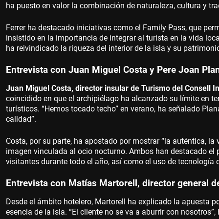
ha puesto en valor la combinación de naturaleza, cultura y tr
Ferrer ha destacado iniciativas como el Family Pass, que permi
insistido en la importancia de integrar al turista en la vida lo
ha reivindicado la riqueza del interior de la isla y su patrimon
Entrevista con Juan Miguel Costa y Pere Joan Pla
Juan Miguel Costa, director insular de Turismo del Consell In
coincidido en que el archipiélago ha alcanzado su límite en tem
turísticos. “Hemos tocado techo” en verano, ha señalado Pla
calidad”.
Costa, por su parte, ha apostado por mostrar “la auténtica, la 
imagen vinculada al ocio nocturno. Ambos han destacado el pa
visitantes durante todo el año, así como el uso de tecnología 
Entrevista con Matías Martorell, director general d
Desde el ámbito hotelero, Martorell ha explicado la apuesta po
esencia de la isla. “El cliente no se va a aburrir con nosotro