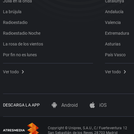
Julia en la onda
Catalunya
La brújula
Andalucía
Radioestadio
Valencia
Radioestadio Noche
Extremadura
La rosa de los vientos
Asturias
Por fin no es lunes
País Vasco
Ver todo
Ver todo
Android
iOS
DESCARGA LA APP
Copyright © Uniprex, S.A.U., C/ Fuerteventura 12
San Sebastián de los Reyes, 28703 Madrid