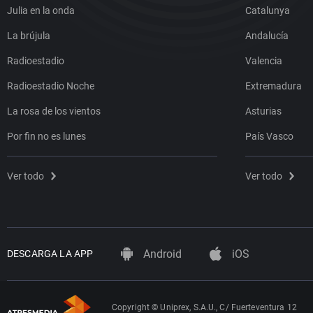
Julia en la onda
Catalunya
La brújula
Andalucía
Radioestadio
Valencia
Radioestadio Noche
Extremadura
La rosa de los vientos
Asturias
Por fin no es lunes
País Vasco
Ver todo
Ver todo
Android
iOS
DESCARGA LA APP
Copyright © Uniprex, S.A.U., C/ Fuerteventura 12