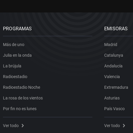
PROGRAMAS
EMISORAS
Más de uno
Madrid
Julia en la onda
Catalunya
La brújula
Andalucía
Radioestadio
Valencia
Radioestadio Noche
Extremadura
La rosa de los vientos
Asturias
Por fin no es lunes
País Vasco
Ver todo
Ver todo