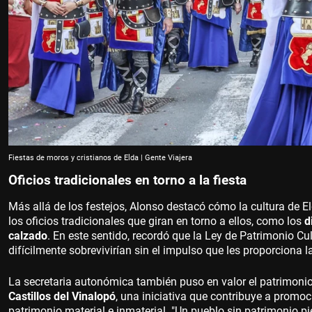
Fiestas de moros y cristianos de Elda | Gente Viajera
Oficios tradicionales en torno a la fiesta
Más allá de los festejos, Alonso destacó cómo la cultura de E
los oficios tradicionales que giran en torno a ellos, como los
d
calzado
. En este sentido, recordó que la Ley de Patrimonio C
difícilmente sobrevivirían sin el impulso que les proporciona la
La secretaria autonómica también puso en valor el patrimonio 
Castillos del Vinalopó
, una iniciativa que contribuye a promoci
patrimonio material e inmaterial. "Un pueblo sin patrimonio pi