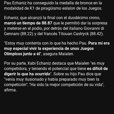
Pau Echaniz ha conseguido la medalla de bronce en la
modalidad de K1 de piragüismo eslalon de los Juegos.
Echaniz, que alcanzó la final con el duodécimo crono,
marcó un tiempo de 88.87
que le permitió dar la sorpresa
y meterse en el podio, por detrás del italiano Giovanni di
Gennaro (88.22) y del francés Titouan Castryck (88.42).
"Estoy muy contenta con lo que ha hecho Pau.
Para mí era
muy especial vivir la experiencia de unos Juegos
Olímpicos junto a él
", asegura Maialen.
Por su parte, Xabi Echaniz destaca que Maialen "es muy
competidora, y teniendo el potencial que tiene
es difícil de
digerir lo que ha ocurrido
". Sobre su hijo Pau dice que
"venía muy ilusionado y había preparado muy bien la
competición": "Ha sido la mejor competición de su vida",
afirma.