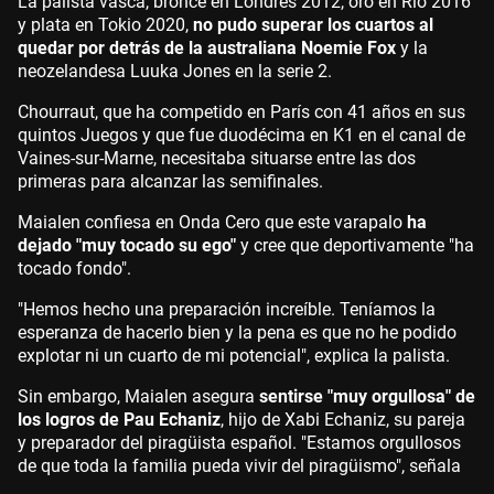
La palista vasca, bronce en Londres 2012, oro en Río 2016
y plata en Tokio 2020,
no pudo superar los cuartos al
quedar por detrás de la australiana Noemie Fox
y la
neozelandesa Luuka Jones en la serie 2.
Chourraut, que ha competido en París con 41 años en sus
quintos Juegos y que fue duodécima en K1 en el canal de
Vaines-sur-Marne, necesitaba situarse entre las dos
primeras para alcanzar las semifinales.
Maialen confiesa en Onda Cero que este varapalo
ha
dejado "muy tocado su ego"
y cree que deportivamente "ha
tocado fondo".
"Hemos hecho una preparación increíble. Teníamos la
esperanza de hacerlo bien y la pena es que no he podido
explotar ni un cuarto de mi potencial", explica la palista.
Sin embargo, Maialen asegura
sentirse "muy orgullosa" de
los logros de Pau Echaniz
, hijo de Xabi Echaniz, su pareja
y preparador del piragüista español. "Estamos orgullosos
de que toda la familia pueda vivir del piragüismo", señala