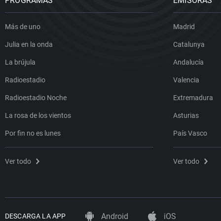
PROGRAMAS
EMISORAS
Más de uno
Madrid
Julia en la onda
Catalunya
La brújula
Andalucía
Radioestadio
Valencia
Radioestadio Noche
Extremadura
La rosa de los vientos
Asturias
Por fin no es lunes
País Vasco
Ver todo
Ver todo
Android
iOS
DESCARGA LA APP