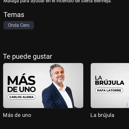
Málaga para ayudar en el incendio de Sierra Bermeja.
Temas
Onda Cero
Te puede gustar
Más de uno
La brújula