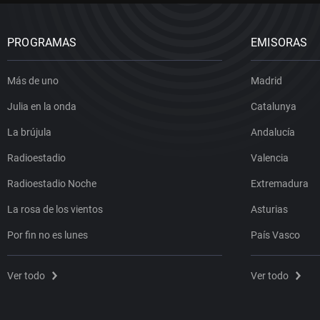
PROGRAMAS
EMISORAS
Más de uno
Madrid
Julia en la onda
Catalunya
La brújula
Andalucía
Radioestadio
Valencia
Radioestadio Noche
Extremadura
La rosa de los vientos
Asturias
Por fin no es lunes
País Vasco
Ver todo
Ver todo