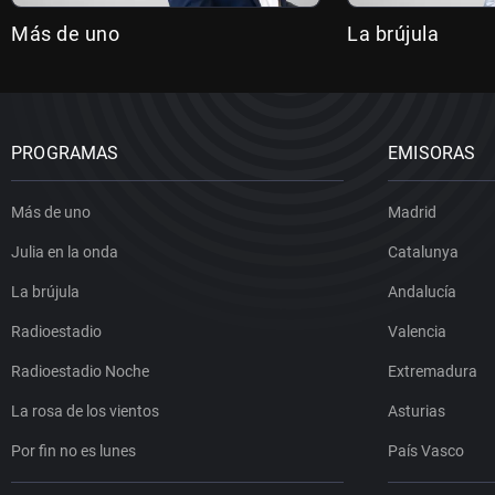
Más de uno
La brújula
PROGRAMAS
EMISORAS
Más de uno
Madrid
Julia en la onda
Catalunya
La brújula
Andalucía
Radioestadio
Valencia
Radioestadio Noche
Extremadura
La rosa de los vientos
Asturias
Por fin no es lunes
País Vasco