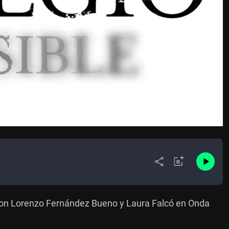
o con Lorenzo Fernández Bueno y Laura Falcó en Onda