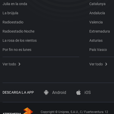
Julia en la onda
Catalunya
La brújula
Andalucía
Radioestadio
Valencia
Radioestadio Noche
Extremadura
La rosa de los vientos
Asturias
Por fin no es lunes
País Vasco
Ver todo
Ver todo
Android
iOS
DESCARGA LA APP
Copyright © Uniprex, S.A.U., C/ Fuerteventura 12