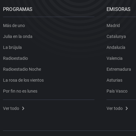
PROGRAMAS
EMISORAS
Más de uno
Madrid
Julia en la onda
Catalunya
La brújula
Andalucía
Radioestadio
Valencia
Radioestadio Noche
Extremadura
La rosa de los vientos
Asturias
Por fin no es lunes
País Vasco
Ver todo
Ver todo