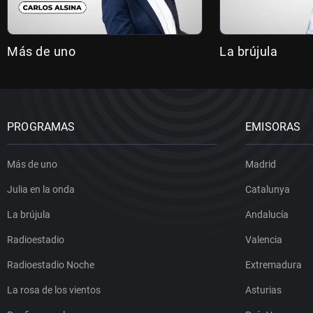
Más de uno
La brújula
PROGRAMAS
EMISORAS
Más de uno
Madrid
Julia en la onda
Catalunya
La brújula
Andalucía
Radioestadio
Valencia
Radioestadio Noche
Extremadura
La rosa de los vientos
Asturias