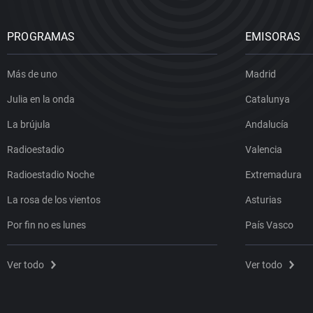
PROGRAMAS
EMISORAS
Más de uno
Madrid
Julia en la onda
Catalunya
La brújula
Andalucía
Radioestadio
Valencia
Radioestadio Noche
Extremadura
La rosa de los vientos
Asturias
Por fin no es lunes
País Vasco
Ver todo
Ver todo