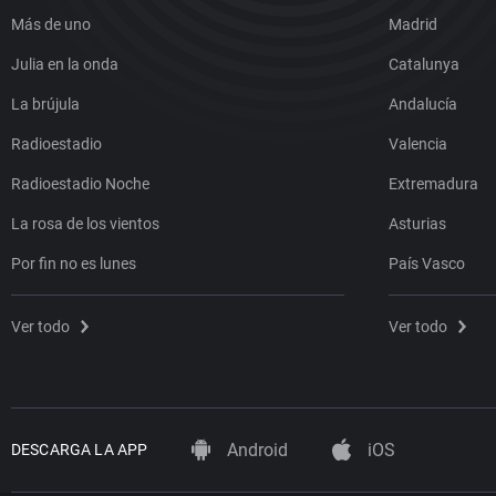
Más de uno
Madrid
Julia en la onda
Catalunya
La brújula
Andalucía
Radioestadio
Valencia
Radioestadio Noche
Extremadura
La rosa de los vientos
Asturias
Por fin no es lunes
País Vasco
Ver todo
Ver todo
Android
iOS
DESCARGA LA APP