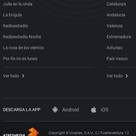
Julia en la onda
Catalunya
La brújula
Andalucía
Radioestadio
Valencia
Radioestadio Noche
Extremadura
La rosa de los vientos
Asturias
Por fin no es lunes
País Vasco
Ver todo
Ver todo
Android
iOS
DESCARGA LA APP
Copyright © Uniprex, S.A.U., C/ Fuerteventura 12