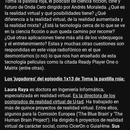
Toma la pastilla roja, el podcast de ciencia ficción, cine y
futuro de Onda Cero dirigido por Andrés Moraleda. ¿Qué es
la realidad virtual y qué posibilidades tiene? ¿Qué
diferencia a la realidad virtual, de la realidad aumentada y
la realidad mixta? ¿Está la tecnología cerca de lo que se ve
en la ciencia ficción o aun queda camino por recorrer?
¿Qué otras aplicaciones tiene más allá de los videojuegos
y el entretenimiento? Estas y muchas otras cuestiones son
respondidas en este viaje radiofónico en el que
desmontamos (o no) lo que nos han enseñado de esta
tecnología películas como la citada Ready Player One o
Matrix (entre otras).
Los 'jugadores' del episodio 1x13 de Toma la pastilla roja:
Laura Raya
es doctora en Ingeniería Informática,
especializada en realidad virtual.
Es la directora de los
postgrados de realidad virtual de U-tad
. Ha trabajado en
más de quince proyectos de realidad virtual. Entre ellos,
algunos para la Comisión Europea (‘The Blue Brain’ y ‘The
Human Brain Project’). Ha dirigido 6 proyectos de realidad
virtual de carácter social, como CicerOn o GuiaHme.
Sus