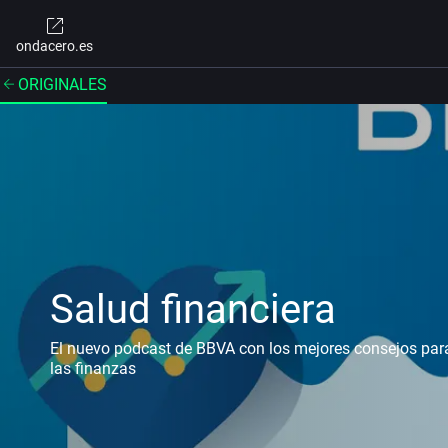
ondacero.es
ORIGINALES
Salud financiera
El nuevo podcast de BBVA con los mejores consejos para
las finanzas