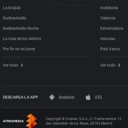
La brújula
Andalucía
Radioestadio
Valencia
Radioestadio Noche
Extremadura
La rosa de los vientos
Asturias
Por fin no es lunes
País Vasco
Ver todo
Ver todo
Android
iOS
DESCARGA LA APP
Copyright © Uniprex, S.A.U., C/ Fuerteventura 12
San Sebastián de los Reyes, 28703 Madrid