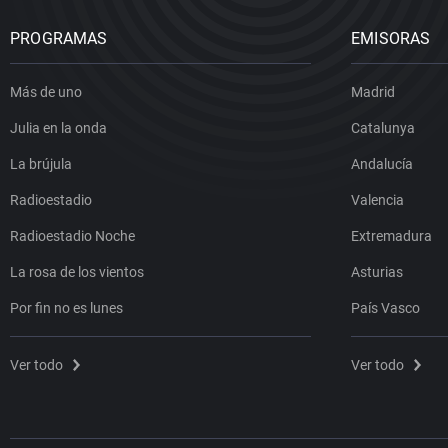
PROGRAMAS
EMISORAS
Más de uno
Madrid
Julia en la onda
Catalunya
La brújula
Andalucía
Radioestadio
Valencia
Radioestadio Noche
Extremadura
La rosa de los vientos
Asturias
Por fin no es lunes
País Vasco
Ver todo
Ver todo