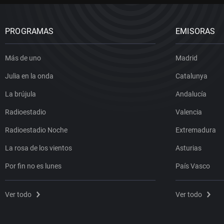
PROGRAMAS
EMISORAS
Más de uno
Madrid
Julia en la onda
Catalunya
La brújula
Andalucía
Radioestadio
Valencia
Radioestadio Noche
Extremadura
La rosa de los vientos
Asturias
Por fin no es lunes
País Vasco
Ver todo
Ver todo