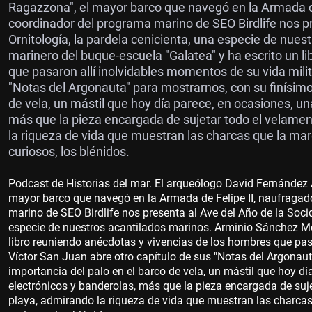
Ragazzona", el mayor barco que navegó en la Armada de 
coordinador del programa marino de SEO Birdlife nos p
Ornitología, la pardela cenicienta, una especie de nue
marinero del buque-escuela "Galatea" y ha escrito un l
que pasaron allí inolvidables momentos de su vida milita
"Notas del Argonauta" para mostrarnos, con su finísimo 
de vela, un mástil que hoy día parece, en ocasiones, un
más que la pieza encargada de sujetar todo el velamen.
la riqueza de vida que muestran las charcas que la ma
curiosos, los blénidos.
Podcast de Historias del mar. El arqueólogo David Fernández A
mayor barco que navegó en la Armada de Felipe II, naufragado
marino de SEO Birdlife nos presenta al Ave del Año de la Soci
especie de nuestros acantilados marinos. Arminio Sánchez Mor
libro reuniendo anécdotas y vivencias de los hombres que pasar
Víctor San Juan abre otro capítulo de sus "Notas del Argonaut
importancia del palo en el barco de vela, un mástil que hoy dí
electrónicos y banderolas, más que la pieza encargada de suje
playa, admirando la riqueza de vida que muestran las charcas