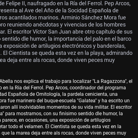
Felipe II, naufragado en la Ría del Ferrol. Pep Arcos,
resenta al Ave del Año de la Socidad Española de
stros acantilados marinos. Arminio Sánchez Mora fue
ibro reuniendo anécdotas y vivencias de los hombres
r. El escritor Víctor San Juan abre otro capítulo de sus
sentido dle humor, la importancia del palo en el barco
a exposición de artilugios electrónicos y banderolas,
 El Cientista se queda esta vez en la playa, admirando
rea deja entre als rocas, donde viven peces muy
bella nos explica el trabajo para localizar "La Ragazzona", el
 en la Ría del Ferrol. Pep Arcos, coordinador del programa
dad Española de Ornitología, la pardela cenicienta, una
a fue marinero del buque-escuela "Galatea" y ha escrito un
on allí inolvidables momentos de su vida militar. El escritor
a" para mostrarnos, con su finísimo sentido dle humor, la
a parece, en ocasiones, una exposición de artilugios
tar todo el velamen. El Cientista se queda esta vez en la
 que la marea deja entre als rocas, donde viven peces muy