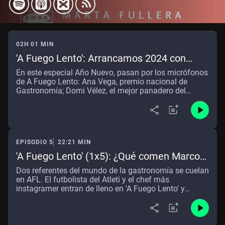
02H 01 MIN
'A Fuego Lento': Arrancamos 2024 con
Marta Fullera, Sergio González y... unos
En este especial Año Nuevo, pasan por los micrófonos
cuantos invitados
de A Fuego Lento: Ana Vega, premio nacional de
Gastronomía; Domi Vélez, el mejor panadero del
mundo; Pepe García, tabernero de La Manzanilla;
Entramos en el mundo de los vinos con los expertos
Ana Osorio y Alberto Ruffoni, mezclamos cine y
gastronomía con Eli Trilles y Natalia Guerrero y
cerramos el día con David de Jorge, Robin Food.
EPISODIO 5
22:21 MIN
'A Fuego Lento' (1x5): ¿Qué comen Marcos
Llorente y el Chef Bosquet? Charlamos de
Dos referentes del mundo de la gastronomía se cuelan
gastronomía con el futbolista y el famoso
en AFL. El futbolista del Atleti y el chef más
instagramer entran de lleno en 'A Fuego Lento' y
chef
charlan con nosotros de qué comen, por qué apuestan
por una dieta u otra, de qué se conocen... y mucho
más ¡No puedes perdértelo!