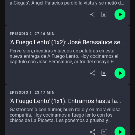
a Ciegas'. Ángel Palacios perdió la vista y se metió de
lleno en el mundo de la cocina, nos enseña cómo lo
hizo y nos explica su día a día y cómo ha logrado
estar en las mejores cocinas del mundo.
EPISODIO 2
27:16 MIN
'A Fuego Lento' (1x2): José Berasaluce se
moja en Onda Cero y empapa a más de un
Perversión, mentiras y juegos de palabras en esta
conocido
nueva entrega de A Fuego Lento. Hoy cocinamos el
capítulo con José Berasaluce, autor del ensayo El
engaño de la gastronomía española.
EPISODIO 1
23:17 MIN
'A Fuego Lento' (1x1): Entramos hasta la
cocina de La Picaeta
Gastronomía con humor, buen rollo y en maravillosa
compañía. Hoy cocinamos a fuego lento con los
chicos de La Picaeta. Les ponemos a prueba y
reflexionamos acerca de la comunicación
gastronómica.