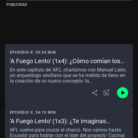
PUBLICIDAD
EPISODIO 4
30:34 MIN
'A Fuego Lento' (1x4): ¿Cómo comían los
romanos? La arqueogastronomía despierta
En este capítulo de 'AFL', charlamos con Manuel León,
los sabores del pasado
un arqueólogo sevillano que se ha metido de lleno en
la creación de un nuevo concepto: la
arqueogastronomía. Gracias a su investigación
científica, podemos saber cómo se comía en el
medievo y además, ¡podemos probarlo!
EPISODIO 3
34:10 MIN
'A Fuego Lento' (1x3): ¿Te imaginas
Cocinar a Ciegas? Charlamos con Ángel
AFL vuelve para cruzar el charco. Nos vamos hasta
Palacios, cocinero con discapacidad visual
Ecuador para hablar con el líder del proyecto 'Cocinar