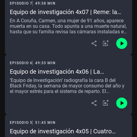
EPISODIO 7
49:38 MIN
Equipo de investigación 4x07 | Reme: la
asesina de ancianas
En A Coruña, Carmen, una mujer de 91 años, aparece
muerta en su casa. Todo apunta a una muerte natural,
hasta que su familia revisa las cámaras instaladas en
la vivienda. Las imágenes muestran la presencia de
una mujer desconocida que comparte mesa con ella
horas antes de fallecer.
EPISODIO 6
49:35 MIN
Equipo de investigación 4x06 | La
trastienda del black friday
‘Equipo de Investigación’ radiografía la cara B del
Black Friday, la semana de mayor consumo del año y
el mayor estrés para el sistema de reparto. El
programa de Gloria Serra accede al interior de una de
las mayores plataformas logísticas de España, donde
miles de paquetes se clasifican sin descanso en
jornadas que arrancan de madrugada. La
investigación muestra cómo se sostiene un modelo
EPISODIO 5
51:45 MIN
diseñado para enviar millones de pedidos en 24
horas… y qué ocurre cuando la maquinaria falla.
Equipo de investigación 4x05 | Cuatro