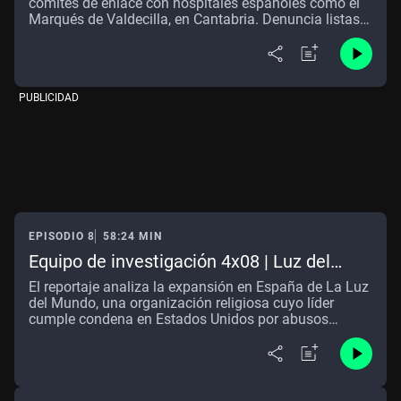
comités de enlace con hospitales españoles como el
Marqués de Valdecilla, en Cantabria. Denuncia listas
con datos personales de los médicos a los que es fácil
convencer de que no hagan transfusiones. Es el
dogma fundamental y más controvertido de los
Testigos de Jehová, conocido como Pacto de sangre.
PUBLICIDAD
EPISODIO 8
58:24 MIN
Equipo de investigación 4x08 | Luz del
mundo: fe, poder y control
El reportaje analiza la expansión en España de La Luz
del Mundo, una organización religiosa cuyo líder
cumple condena en Estados Unidos por abusos
sexuales a menores. La investigación pone el foco en
el crecimiento de la organización en España, con
decenas de templos repartidos por todo el país, y
arranca en Madrid durante la celebración de la Santa
Cena, marcada por el hermetismo y el control interno.