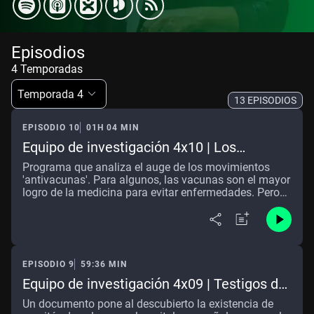
Episodios
4 Temporadas
Temporada 4
13 EPISODIOS
EPISODIO 10
01H 04 MIN
Equipo de investigación 4x10 | Los
antivacunas
Programa que analiza el auge de los movimientos
'antivacunas'. Para algunos, las vacunas son el mayor
logro de la medicina para evitar enfermedades. Pero
hay quienes consideran que son un producto
innecesario con el que la industria farmacéutica
recauda millones de euros.
EPISODIO 9
59:36 MIN
Equipo de investigación 4x09 | Testigos de
Jehová
Un documento pone al descubierto la existencia de