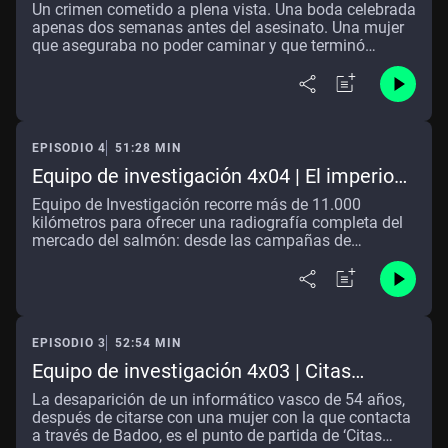
bodas y un asesinato
Un crimen cometido a plena vista. Una boda celebrada
apenas dos semanas antes del asesinato. Una mujer
que aseguraba no poder caminar y que terminó
entrando al juicio por su propio pie. ‘Equipo de
Investigación’ reconstruye el caso de la conocida
como “viuda negra” de Alicante, condenada a 23 años
y medio de prisión por el asesinato de su último
marido
EPISODIO 4
51:28 MIN
Equipo de investigación 4x04 | El imperio
del salmón
Equipo de Investigación recorre más de 11.000
kilómetros para ofrecer una radiografía completa del
mercado del salmón: desde las campañas de
promoción internacional hasta los métodos de
producción en granjas marinas. Un producto que en
2023 superó por primera vez a la merluza como el
más vendido en España.
EPISODIO 3
52:54 MIN
Equipo de investigación 4x03 | Citas
peligrosas
La desaparición de un informático vasco de 54 años,
después de citarse con una mujer con la que contacta
a través de Badoo, es el punto de partida de ‘Citas