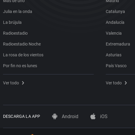
Más de uno
Madrid
Julia en la onda
Catalunya
La brújula
Andalucía
Radioestadio
Valencia
Radioestadio Noche
Extremadura
La rosa de los vientos
Asturias
Por fin no es lunes
País Vasco
Ver todo
Ver todo
Android
iOS
DESCARGA LA APP