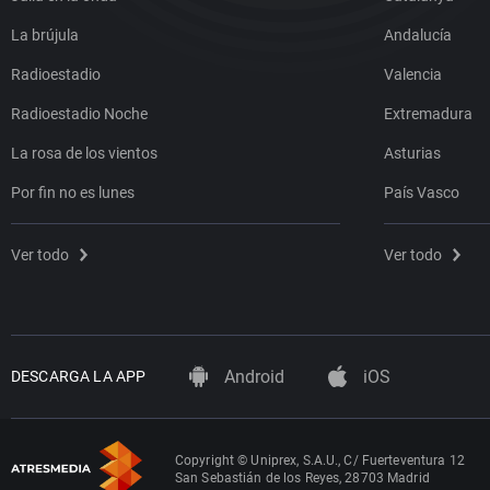
La brújula
Andalucía
Radioestadio
Valencia
Radioestadio Noche
Extremadura
La rosa de los vientos
Asturias
Por fin no es lunes
País Vasco
Ver todo
Ver todo
Android
iOS
DESCARGA LA APP
Copyright © Uniprex, S.A.U., C/ Fuerteventura 12
San Sebastián de los Reyes, 28703 Madrid