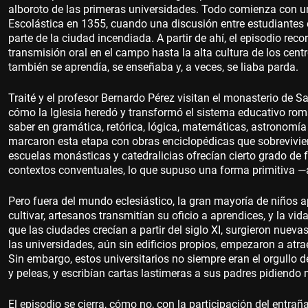
alboroto de las primeras universidades. Todo comienza con un 
Escolástica en 1355, cuando una discusión entre estudiantes
parte de la ciudad incendiada. A partir de ahí, el episodio rec
transmisión oral en el campo hasta la alta cultura de los cent
también se aprendía, se enseñaba y, a veces, se liaba parda.
Traité y el profesor Bernardo Pérez visitan el monasterio de 
cómo la Iglesia heredó y transformó el sistema educativo rom
saber en gramática, retórica, lógica, matemáticas, astronomí
marcaron esta etapa con obras enciclopédicas que sobreviviero
escuelas monásticas y catedralicias ofrecían cierto grado de
contextos conventuales, lo que supuso una forma primitiva —
Pero fuera del mundo eclesiástico, la gran mayoría de niños 
cultivar, artesanos transmitían su oficio a aprendices, y la 
que las ciudades crecían a partir del siglo XI, surgieron nuev
las universidades, aún sin edificios propios, empezaron a atr
Sin embargo, estos universitarios no siempre eran el orgullo 
y peleas, y escribían cartas lastimeras a sus padres pidiend
El episodio se cierra, cómo no, con la participación del entra