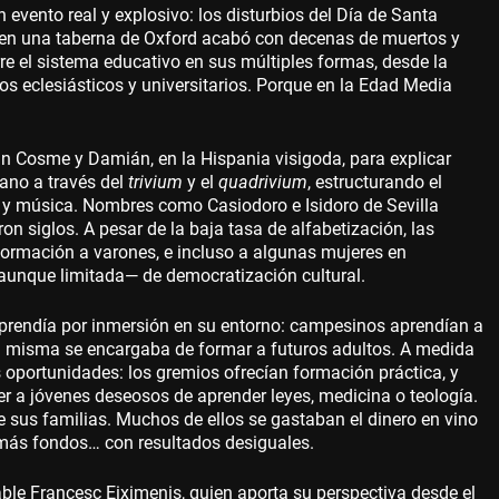
evento real y explosivo: los disturbios del Día de Santa
 en una taberna de Oxford acabó con decenas de muertos y
orre el sistema educativo en sus múltiples formas, desde la
ros eclesiásticos y universitarios. Porque en la Edad Media
San Cosme y Damián, en la Hispania visigoda, para explicar
ano a través del
trivium
y el
quadrivium
, estructurando el
a y música. Nombres como Casiodoro e Isidoro de Sevilla
n siglos. A pesar de la baja tasa de alfabetización, las
 formación a varones, e incluso a algunas mujeres en
aunque limitada— de democratización cultural.
aprendía por inmersión en su entorno: campesinos aprendían a
vida misma se encargaba de formar a futuros adultos. A medida
as oportunidades: los gremios ofrecían formación práctica, y
aer a jóvenes deseosos de aprender leyes, medicina o teología.
de sus familias. Muchos de ellos se gastaban el dinero en vino
o más fondos… con resultados desiguales.
ñable Francesc Eiximenis, quien aporta su perspectiva desde el