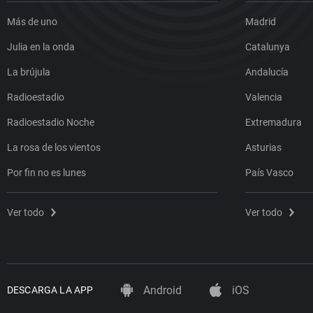
Más de uno
Madrid
Julia en la onda
Catalunya
La brújula
Andalucía
Radioestadio
Valencia
Radioestadio Noche
Extremadura
La rosa de los vientos
Asturias
Por fin no es lunes
País Vasco
Ver todo
Ver todo
Android
iOS
DESCARGA LA APP