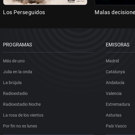
Los Perseguidos
Malas decision
PROGRAMAS
EMISORAS
Más de uno
Madrid
Julia en la onda
Catalunya
La brújula
Andalucía
Radioestadio
Valencia
Radioestadio Noche
Extremadura
La rosa de los vientos
Asturias
Por fin no es lunes
País Vasco