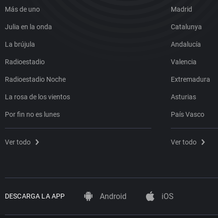
Más de uno
Madrid
Julia en la onda
Catalunya
La brújula
Andalucía
Radioestadio
Valencia
Radioestadio Noche
Extremadura
La rosa de los vientos
Asturias
Por fin no es lunes
País Vasco
Ver todo
Ver todo
Android
iOS
DESCARGA LA APP