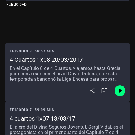
PUBLICIDAD
Estambul. "Hacía todo para ganar, para ganar y para
ganar, nada más", afirma el pívot norteamericano que
es un icono para la afición estudiantil.
EPISODIO 8
58:57 MIN
4 Cuartos 1x08 20/03/2017
En el Capítulo 8 de 4 Cuartos, viajamos hasta Grecia
para conversar con el pívot David Doblas, que esta
temporada abandonó la Liga Endesa para probar
suerte en el país heleno. Nos cuenta cómo ha sido su
adaptación en un nuevo país, con un nuevo idioma
(que se ha ocupado de aprender desde el primer día) y
de cómo ha ido cambiando la Liga ACB y la
importancia de que los aficionados se identifiquen
EPISODIO 7
59:09 MIN
con los jugadores que visten las camisetas de sus
equipos.
4 cuartos 1x07 13/03/17
El alero del Divina Seguros Joventut, Sergi Vidal, es el
protagonista en el primer cuarto del Capítulo 7 de 4