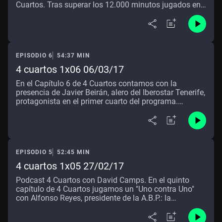
Cuartos. Tras superar los 12.000 minutos jugados en
la
[[LINK:EXTERNO|||http://www.ondacero.es/temas/liga
_endesa-1|||Liga Endesa]], jugamos un “Uno contra
Uno” con Sergi Vidal que repasa su trayectoria y nos
habla del presente y del futuro de su equipo y del
EPISODIO 6
54:37 MIN
baloncesto español.
4 cuartos 1x06 06/03/17
En el Capítulo 6 de 4 Cuartos contamos con la
presencia de Javier Beirán, alero del Iberostar Tenerife,
protagonista en el primer cuarto del programa.
Jugamos con el alero madrileño un "Uno contra Uno"
charlando sobre su recuperación y analizando las
claves que llevan al Iberostar Tenerife a ser líder en
solitario de la
[[LINK:EXTERNO|||http://www.ondacero.es/temas/liga
EPISODIO 5
52:45 MIN
_endesa-1|||Liga Endesa]] tras su victoria ante el Real
Madrid.
4 cuartos 1x05 27/02/17
Podcast 4 Cuartos con David Camps. En el quinto
capítulo de 4 Cuartos jugamos un "Uno contra Uno"
con Alfonso Reyes, presidente de la A.B.P.: la
trayectoria de su hermano Felipe, el viaje exprés a
Madrid antes de la final de la Copa del Rey o la