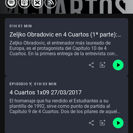
01H 01 MIN
Zeljko Obradovic en 4 Cuartos (1ª parte):
"Llull es un ejemplo para los jóvenes"
Zeljko Obradovic, el entrenador más laureado de
Europa, es el protagonista del Capítulo 10 de 4
Cuartos. En la primera entrega de la entrevista con
Obradovic, el técnico del Fenerbahce juega un "Uno
contra Uno" con
[[LINK:EXTERNO|||http://www.ondacero.es/temas/dav
id_camps-1|||David Camps]] y analiza la presente
edición de la Euroliga (la Final Four se juega en
EPISODIO 9
01H 03 MIN
Estambul), habla sobre su renovación con el conjunto
turco y se deshace en elogios hacia el base del Real
4 Cuartos 1x09 27/03/2017
Madrid
El homenaje que ha rendido el Estudiantes a su
[[LINK:EXTERNO|||http://www.ondacero.es/temas/ser
plantilla de 1992, sirve como punto de partida al
gio_llull-1|||Sergio Llull]].
Capítulo 9 de 4 Cuartos. Dos de los pilares de aquel
equipo, John Pinone y Nacho Azofra, nos relatan en
primera persona como fueron aquellos años en el club
colegial que les llevó a ganar la Copa del Rey en
Granada y alcanzar la Final Four de la Euroliga en