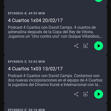
selección española son algunos de los temas que
tratamos con el que fuera jugador del Estudiantes,
Real Madrid y Unicaja.
EPISODIO 4
49:59 MIN
4 Cuartos 1x04 20/02/17
Podcast 4 Cuartos con David Camps. 4 cuartos de
adrenalina después de la Copa del Rey de Vitoria.
Jugamos un "Uno contra uno" con Quique Villalobos,
ex jugador y en la actualidad representante de
jugadores como Luka Doncic, quien nos cuenta qué
sucede alrededor de un evento como el de la Copa.
EPISODIO 3
52:02 MIN
4 Cuartos 1x03 13/02/17
Podcast 4 Cuartos con David Camps. Contamos con
dos nuevas incorporaciones en el equipo de 4 Cuartos:
la jugadora del Dinamo Kursk e Internacional con la
Selección Española, Anna Cruz quien nos acerca el
baloncesto femenino y habla de cómo vio la Copa de
la Reina disputada en Girona; nuestro compañero de
LaSexta Quique Peinado estrena “El Chachismo
Ilustrado”, su particular visión del baloncesto.
EPISODIO 2
50:16 MIN