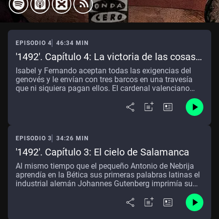
EPISODIO 4
46:34 MIN
'1492'. Capítulo 4: La victoria de las cosas
imposibles
Isabel y Fernando aceptan todas las exigencias del
genovés y le envían con tres barcos en una travesía
que ni siquiera pagan ellos. El cardenal valenciano
Rodrigo Borgia es elegido papa en cuarta votación. La
Gramática de Nebrija se imprime como una obra
extravagante. Los judíos son expulsados de España.
El viaje de Colón se alarga y sus marinos se inquietan
a bordo.
EPISODIO 3
34:26 MIN
'1492'. Capítulo 3: El cielo de Salamanca
Al mismo tiempo que el pequeño Antonio de Nebrija
aprendía en la Bética sus primeras palabras latinas el
industrial alemán Johannes Gutenberg imprimía su
famosa Biblia de 42 líneas. Y ése es el verbo, imprimir.
Los manuales de latín del profesor Nebrija,
superventas de la época, hacen crujir las novísimas
imprentas de toda Salamanca y Castilla.