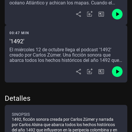
océano Atlántico y achican los mapas. Cuando el
genovés Cristóbal Colón plantea marear hacia oriente
por occidente, buscando las especias asiáticas, el rey
portugués le rechaza. Los Reyes Católicos no le dan
una respuesta clara.
00:47 MIN
'1492'
El miércoles 12 de octubre llega el podcast '1492'
creado por Carlos Zúmer. Una ficción sonora que
abarca todos los hechos históricos del año 1492 que
influyeron en la peripecia colombina y en su época de
cambio.
Detalles
SINOPSIS
1492, ficción sonora creada por Carlos Zúmer y narrada
por Carlos Alsina que abarca todos los hechos históricos
del año 1492 que influyeron en la peripecia colombina y en