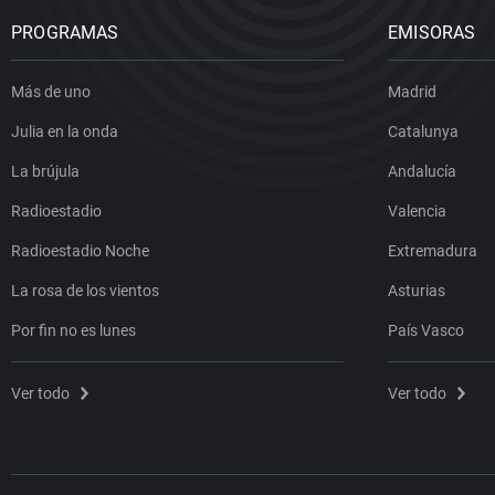
PROGRAMAS
EMISORAS
Más de uno
Madrid
Julia en la onda
Catalunya
La brújula
Andalucía
Radioestadio
Valencia
Radioestadio Noche
Extremadura
La rosa de los vientos
Asturias
Por fin no es lunes
País Vasco
Ver todo
Ver todo