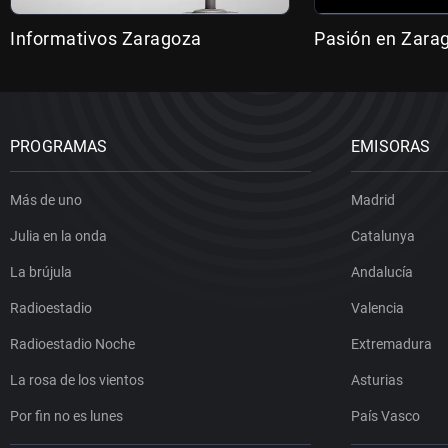
Informativos Zaragoza
Pasión en Zara
PROGRAMAS
EMISORAS
Más de uno
Madrid
Julia en la onda
Catalunya
La brújula
Andalucía
Radioestadio
Valencia
Radioestadio Noche
Extremadura
La rosa de los vientos
Asturias
Por fin no es lunes
País Vasco