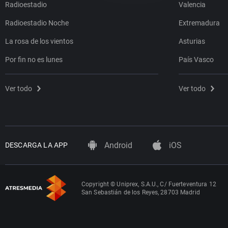
Radioestadio
Valencia
Radioestadio Noche
Extremadura
La rosa de los vientos
Asturias
Por fin no es lunes
País Vasco
Ver todo
Ver todo
Android
iOS
DESCARGA LA APP
Copyright © Uniprex, S.A.U., C/ Fuerteventura 12
San Sebastián de los Reyes, 28703 Madrid