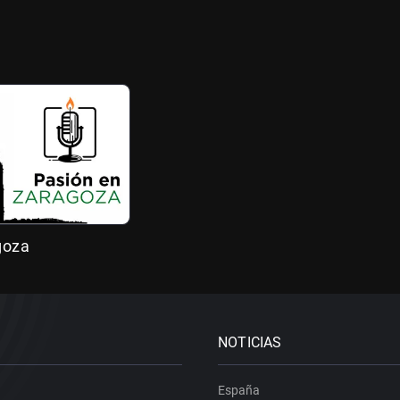
goza
NOTICIAS
España