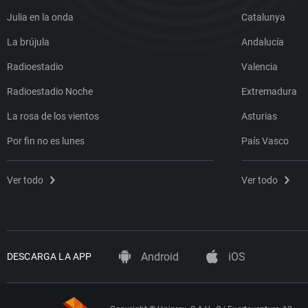
Julia en la onda
Catalunya
La brújula
Andalucía
Radioestadio
Valencia
Radioestadio Noche
Extremadura
La rosa de los vientos
Asturias
Por fin no es lunes
País Vasco
Ver todo
Ver todo
Android
iOS
DESCARGA LA APP