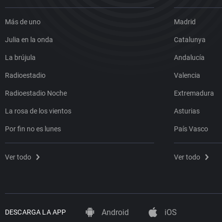
Más de uno
Madrid
Julia en la onda
Catalunya
La brújula
Andalucía
Radioestadio
Valencia
Radioestadio Noche
Extremadura
La rosa de los vientos
Asturias
Por fin no es lunes
País Vasco
Ver todo
Ver todo
Android
iOS
DESCARGA LA APP