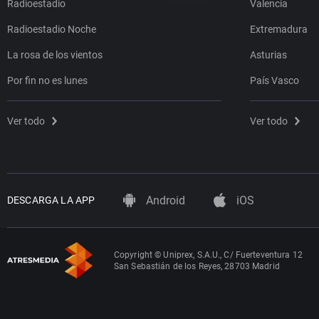
Radioestadio
Valencia
Radioestadio Noche
Extremadura
La rosa de los vientos
Asturias
Por fin no es lunes
País Vasco
Ver todo
Ver todo
Android
iOS
DESCARGA LA APP
Copyright © Uniprex, S.A.U., C/ Fuerteventura 12
San Sebastián de los Reyes, 28703 Madrid