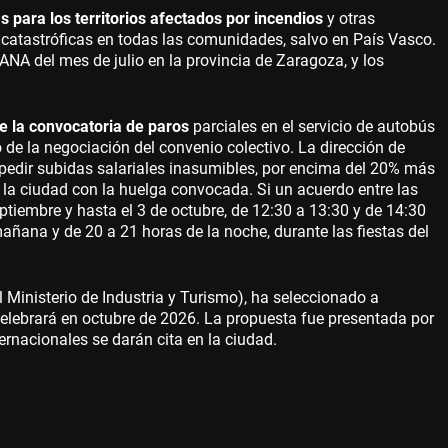
s para los territorios afectados por incendios
y otras
catastróficas en todas las comunidades, salvo en País Vasco.
ANA del mes de julio en la provincia de Zaragoza, y los
 la convocatoria de paros
parciales en el servicio de autobús
de la negociación del convenio colectivo. La dirección de
pedir subidas salariales inasumibles, por encima del 20% más
ar la ciudad con la huelga convocada. Si un acuerdo entre las
eptiembre y hasta el 3 de octubre, de 12:30 a 13:30 y de 14:30
añana y de 20 a 21 horas de la noche, durante las fiestas del
Ministerio de Industria y Turismo), ha seleccionado a
lebrará en octubre de 2026. La propuesta fue presentada por
rnacionales se darán cita en la ciudad.