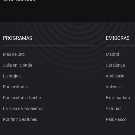
PROGRAMAS
EMISORAS
Más de uno
Madrid
Julia en la onda
Catalunya
La brújula
Andalucía
Radioestadio
Valencia
Radioestadio Noche
Extremadura
La rosa de los vientos
Asturias
Por fin no es lunes
País Vasco