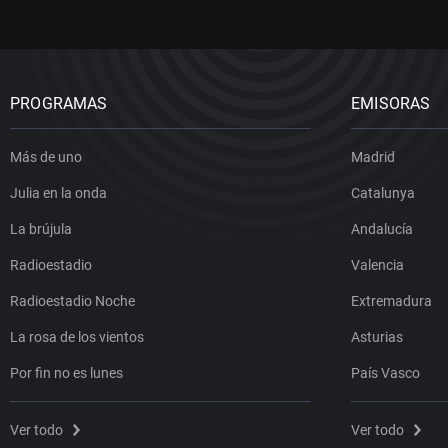
PROGRAMAS
EMISORAS
Más de uno
Madrid
Julia en la onda
Catalunya
La brújula
Andalucía
Radioestadio
Valencia
Radioestadio Noche
Extremadura
La rosa de los vientos
Asturias
Por fin no es lunes
País Vasco
Ver todo
Ver todo