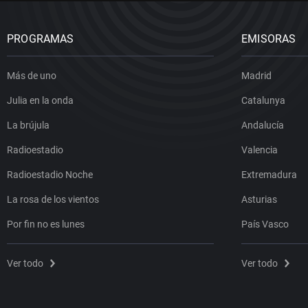
PROGRAMAS
EMISORAS
Más de uno
Madrid
Julia en la onda
Catalunya
La brújula
Andalucía
Radioestadio
Valencia
Radioestadio Noche
Extremadura
La rosa de los vientos
Asturias
Por fin no es lunes
País Vasco
Ver todo
Ver todo