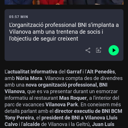
05:57 MIN
L'organització professional BNI s'implanta a
Vilanova amb una trentena de socis i
l'objectiu de seguir creixent
L'
actualitat informativa
del
Garraf
i l'
Alt Penedès
,
amb
Núria Mora
. Vilanova compta des de divendres
amb una
nova organització professional, BNI
Vilanova
, que es va presentar durant un esmorzar
informatiu al restaurant
Mas Roquer
, a l'interior del
parc de vacances
Vilanova Park
. En coneixem més
detalls parlant amb el
director executiu de BNI BCM
Tony Pereira
, el
president de BNI a Vilanova Lluís
Calvo
i l'
alcalde
de Vilanova i la Geltrú,
Juan Luís