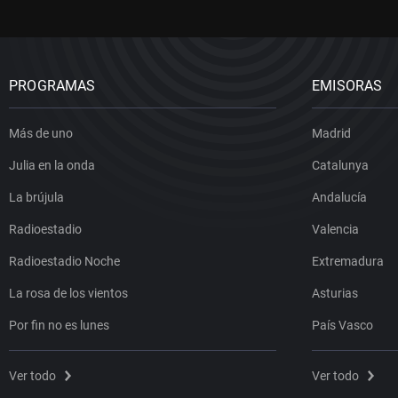
PROGRAMAS
EMISORAS
Más de uno
Madrid
Julia en la onda
Catalunya
La brújula
Andalucía
Radioestadio
Valencia
Radioestadio Noche
Extremadura
La rosa de los vientos
Asturias
Por fin no es lunes
País Vasco
Ver todo
Ver todo