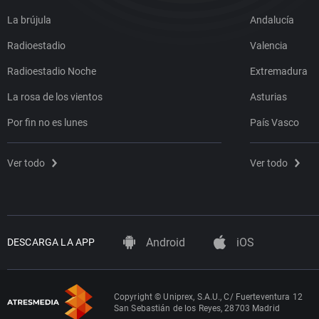
La brújula
Andalucía
Radioestadio
Valencia
Radioestadio Noche
Extremadura
La rosa de los vientos
Asturias
Por fin no es lunes
País Vasco
Ver todo
Ver todo
Android
iOS
DESCARGA LA APP
Copyright © Uniprex, S.A.U., C/ Fuerteventura 12
San Sebastián de los Reyes, 28703 Madrid