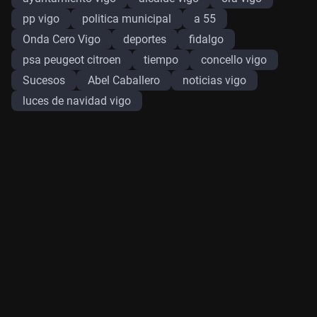
pp vigo
politica municipal
a 55
Onda Cero Vigo
deportes
fidalgo
psa peugeot citroen
tiempo
concello vigo
Sucesos
Abel Caballero
noticias vigo
luces de navidad vigo