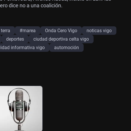
ro dice no a una coalición.
terra
#marea
Onda Cero Vigo
noticas vigo
deportes
ciudad deportiva celta vigo
lidad informativa vigo
automoción