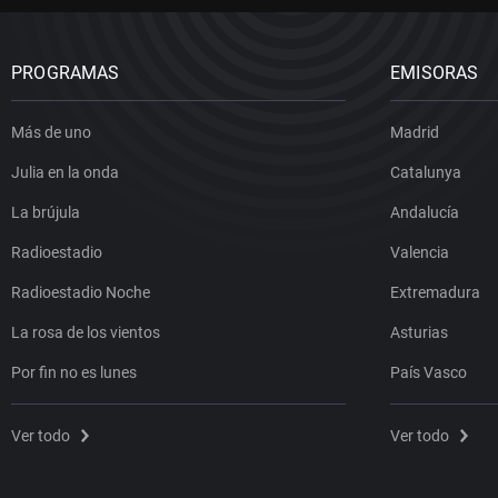
PROGRAMAS
EMISORAS
Más de uno
Madrid
Julia en la onda
Catalunya
La brújula
Andalucía
Radioestadio
Valencia
Radioestadio Noche
Extremadura
La rosa de los vientos
Asturias
Por fin no es lunes
País Vasco
Ver todo
Ver todo