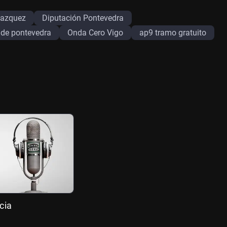
vazquez
Diputación Pontevedra
 de pontevedra
Onda Cero Vigo
ap9 tramo gratuito
cia