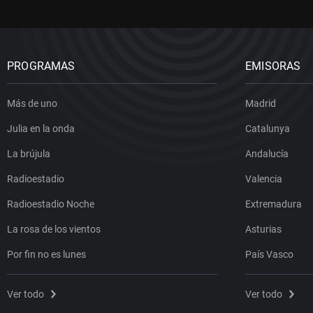
PROGRAMAS
EMISORAS
Más de uno
Madrid
Julia en la onda
Catalunya
La brújula
Andalucía
Radioestadio
Valencia
Radioestadio Noche
Extremadura
La rosa de los vientos
Asturias
Por fin no es lunes
País Vasco
Ver todo
Ver todo